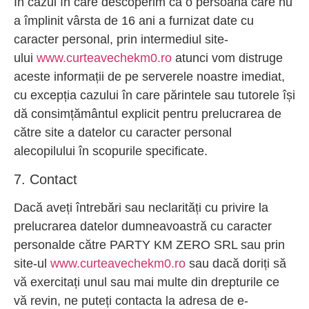
În cazul în care descoperim că o persoană care nu
a împlinit vârsta de 16 ani a furnizat date cu
caracter personal, prin intermediul site-
ului
www.curteavechekm0.ro
atunci vom distruge
aceste informații de pe serverele noastre imediat,
cu excepția cazului în care părintele sau tutorele își
dă consimțământul explicit pentru prelucrarea de
către site a datelor cu caracter personal
alecopilului în scopurile specificate.
7. Contact
Dacă aveți întrebări sau neclarități cu privire la
prelucrarea datelor dumneavoastră cu caracter
personalde către PARTY KM ZERO SRL sau prin
site-ul
www.curteavechekm0.ro
sau dacă doriți să
vă exercitați unul sau mai multe din drepturile ce
vă revin, ne puteți contacta la adresa de e-