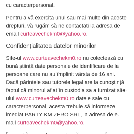
cu caracterpersonal.
Pentru a vă exercita unul sau mai multe din aceste
drepturi, vă rugăm să ne contactați la adresa de
email
curteavechekm0@yahoo.ro
.
Confidențialitatea datelor minorilor
Site-ul
www.curteavechekm0.ro
nu colectează cu
bună știință date personale de identificare de la
persoane care nu au împlinit vârsta de 16 ani.
Dacă părintele sau tutorele legal are la cunoștință
faptul că minorul aflat în custodia sa a furnizat site-
ului
www.curteavechekm0.ro
datele sale cu
caracterpersonal, acesta trebuie să informeze
imediat PARTY KM ZERO SRL, la adresa de e-
mail
curteavechekm0@yahoo.ro
.